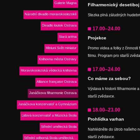
Galerie Magna
Filharmonický desetiboj
Národní divadlo moravskoslezské
Stezka plná záludných hudební
Divadlo loutek Ostrava
17.00–24.00
Stará aréna
Projekce
Miniuni Svět miniatur
Promo videa a fotky z činnost
filmu. Program pro starší zvěd
Knihovna města Ostravy
17.00–24.00
Moravskoslezská vědecká knihovna
Co máme za sebou?
Alliance française Ostrava
Výstava k historii filharmonie 
Janáčkova filharmonie Ostrava
starší zvědavce.
Janáčkova konzervatoř a Gymnázium
18.00–23.00
Lidová konzervatoř a Múzická škola
Prohlídka varhan
Střední umělecká škola
Nahlédněte do útrob našeho ne
starší zvědavce.
Střední odborná škola umělecká…