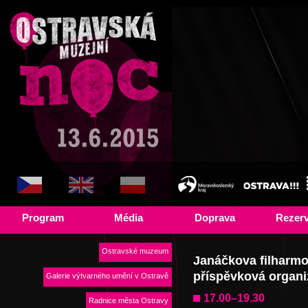
Program
Média
Doprava
Rezer
Ostravské muzeum
Janáčkova filharmo
příspěvková organi
Galerie výtvarného umění v Ostravě
17.00–19.30
Radnice města Ostravy