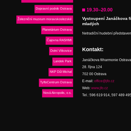
Dopravní podnik Ostrava
19.30–20.00
Vystoupení Janáčkova f
Železniční muzeum moravskoslezské
mladých
Planetárium Ostrava
Netradiční hudební představen
Čajovna RASHMI
Kontakt:
Dolní Vítkovice
Janáčkova filharmonie Ostrav
Landek Park
28. října 124
NKP Důl Michal
702 00 Ostrava
E-mail:
office@jfo.cz
TyfloCentrum Ostrava
Web:
www.jfo.cz
Nová Akropolis, o.s.
Tel.: 596 619 914, 597 489 49