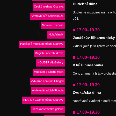
Hudební dílna
Český rozhlas Ostrava
Společné muzicírování na orff
Výstavní síň Sokolská 26
děti.
Minikino Kavárna
17.00–19.30
Klub Atlantik
Janáčkův filharmonický
Hasičské muzeum města Ostravy
Zkus si jaké je to zpívat ve sb
Magičtí Lucemburkové
17.00–19.30
INDUSTRIAL Gallery
V kůži hudebníka
Muzeum a galerie Mlejn
Co to znamená hrát v orchestr
Výtvarné centrum Chagall
17.00–19.30
Antikvariát a klub Fiducia
Zvukařská dílna
PLATO / Galerie města Ostravy
Nahrávání, zvučení a další tech
Slezskoostravská galerie
17.00–19.30