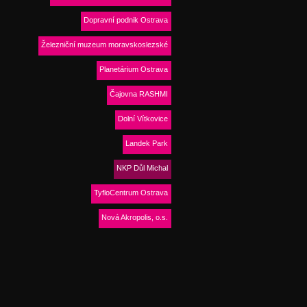
Dopravní podnik Ostrava
Železniční muzeum moravskoslezské
Planetárium Ostrava
Čajovna RASHMI
Dolní Vítkovice
Landek Park
NKP Důl Michal
TyfloCentrum Ostrava
Nová Akropolis, o.s.