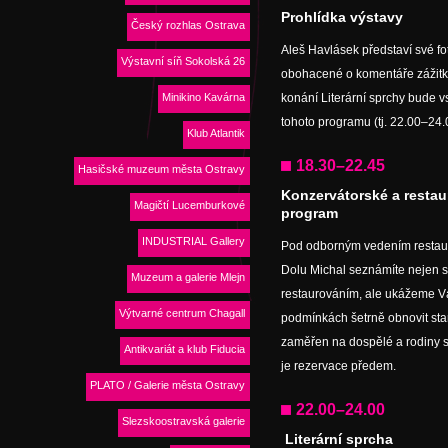
Prohlídka výstavy
Český rozhlas Ostrava
Aleš Havlásek představí své fot
Výstavní síň Sokolská 26
obohacené o komentáře zážitků
Minikino Kavárna
konání Literární sprchy bude 
tohoto programu (tj. 22.00–24.
Klub Atlantik
18.30–22.45
Hasičské muzeum města Ostravy
Konzervátorské a restau
Magičtí Lucemburkové
program
INDUSTRIAL Gallery
Pod odborným vedením restaurá
Dolu Michal seznámíte nejen s
Muzeum a galerie Mlejn
restaurováním, ale ukážeme Vá
Výtvarné centrum Chagall
podmínkách šetrně obnovit sta
zaměřen na dospělé a rodiny s 
Antikvariát a klub Fiducia
je rezervace předem.
PLATO / Galerie města Ostravy
22.00–24.00
Slezskoostravská galerie
Literární sprcha