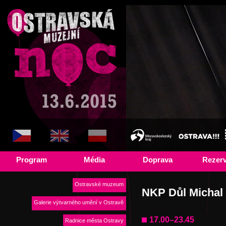
Program
Média
Doprava
Rezer
Ostravské muzeum
NKP Důl Michal
Galerie výtvarného umění v Ostravě
17.00–23.45
Radnice města Ostravy