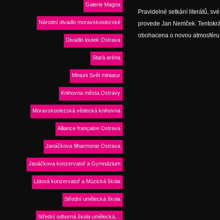
Galerie Magna
Pravidelné setkání literátů, s
Národní divadlo moravskoslezské
provede Jan Nemček. Tentokrát
obohacena o novou atmosféru s
Divadlo loutek Ostrava
Stará aréna
Miniuni Svět miniatur
Knihovna města Ostravy
Moravskoslezská vědecká knihovna
Alliance française Ostrava
Janáčkova filharmonie Ostrava
Janáčkova konzervatoř a Gymnázium
Lidová konzervatoř a Múzická škola
Střední umělecká škola
Střední odborná škola umělecká…